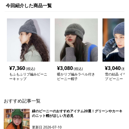
今回紹介した商品一覧
¥
7,360
¥
3,080
¥
3,040
(税込)
(税込)
(税込
もふもふリブ編みビーニ
暖かリブ編みラベル付き
雪の結晶 イヤー
ーキャップ
ビーニー帽子
プ ビーニー
おすすめ記事一覧
緑のビーニーのおすすめアイテム20選！グリーンやカーキ
のニット帽がほしい方必見
更新日
2026-07-10