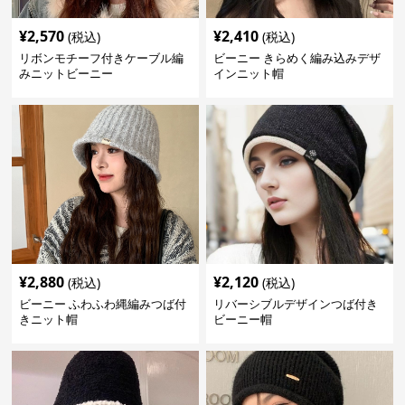
¥
2,570
¥
2,410
(税込)
(税込)
リボンモチーフ付きケーブル編
ビーニー きらめく編み込みデザ
みニットビーニー
インニット帽
¥
2,880
¥
2,120
(税込)
(税込)
ビーニー ふわふわ縄編みつば付
リバーシブルデザインつば付き
きニット帽
ビーニー帽