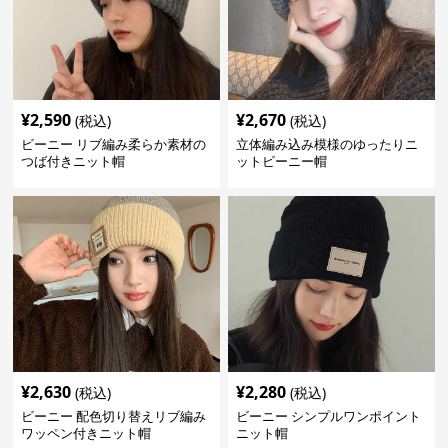
¥
2,590
¥
2,670
(税込)
(税込)
ビーニー リブ編み柔らか素材の
立体編み込み模様のゆったりニ
つば付きニット帽
ットビーニー帽
¥
2,630
¥
2,280
(税込)
(税込)
ビーニー 配色切り替えリブ編み
ビーニー シンプルワンポイント
ワッペン付きニット帽
ニット帽