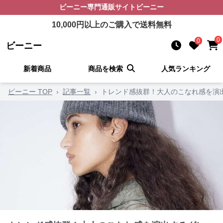
ビーニー
専門通販サイト
ビーニー
10,000
円以上のご購入で送料無料
0
0
ビーニー
新着商品
商品を検索
人気ランキング
ビーニー TOP
›
記事一覧
›
トレンド感抜群！大人のこなれ感を演