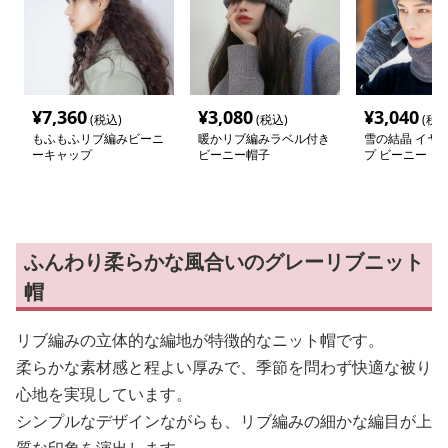
¥
7,360
¥
3,080
¥
3,040
(税込)
(税込)
(税込
もふもふリブ編みビーニ
暖かリブ編みラベル付き
雪の結晶 イヤー
ーキャップ
ビーニー帽子
プ ビーニー
ふんわり柔らかな風合いのグレーリブニット
帽
リブ編みの立体的な編地が特徴的なニット帽です。
柔らかな素材感と程よい厚みで、季節を問わず快適な被り
心地を実現しています。
シンプルなデザインながらも、リブ編みの細かな編目が上