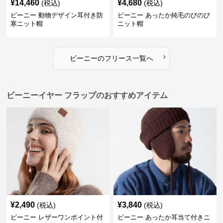
¥
14,460
¥
4,680
(税込)
(税込)
ビーニー 動物デザイン耳付き防
ビーニー あったか純毛のびのび
寒ニット帽
ニット帽
›
ビーニー
の
フリース
一覧へ
ビーニーイヤー フラップのおすすめアイテム
¥
2,490
¥
3,840
(税込)
(税込)
ビーニー レザーワンポイント付
ビーニー あったか耳当て付きニ