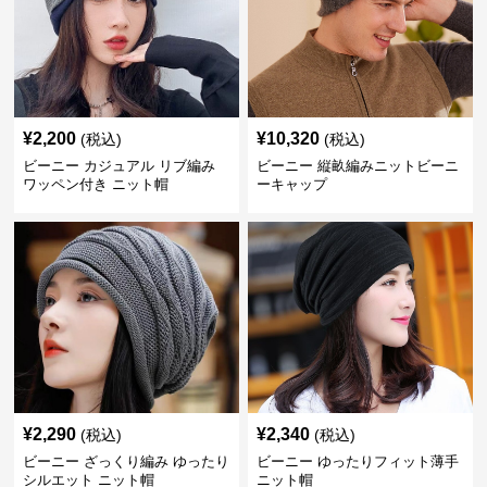
¥
2,200
¥
10,320
(税込)
(税込)
ビーニー カジュアル リブ編み
ビーニー 縦畝編みニットビーニ
ワッペン付き ニット帽
ーキャップ
¥
2,290
¥
2,340
(税込)
(税込)
ビーニー ざっくり編み ゆったり
ビーニー ゆったりフィット薄手
シルエット ニット帽
ニット帽