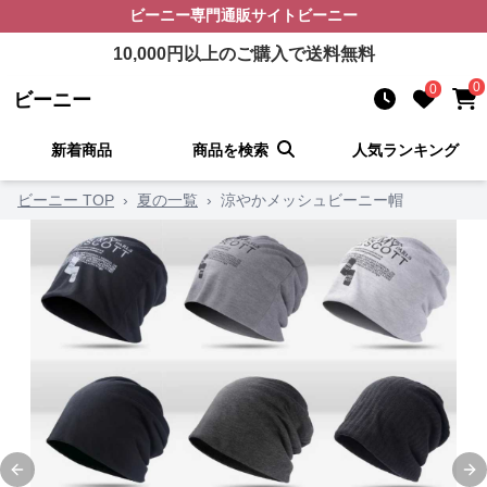
ビーニー
専門通販サイト
ビーニー
10,000
円以上のご購入で送料無料
0
0
ビーニー
新着商品
商品を検索
人気ランキング
ビーニー TOP
›
夏の一覧
›
涼やかメッシュビーニー帽
Previous slide
Ne