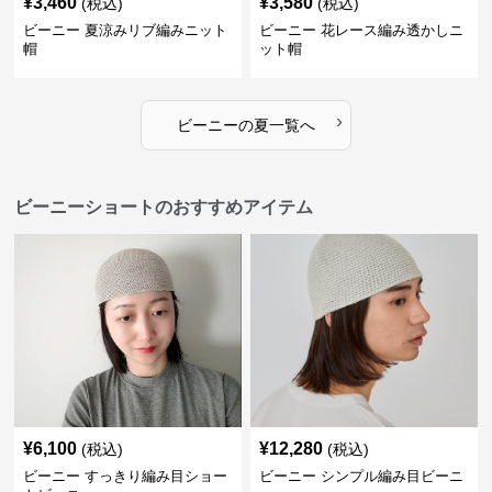
¥
3,460
¥
3,580
(税込)
(税込)
ビーニー 夏涼みリブ編みニット
ビーニー 花レース編み透かしニ
帽
ット帽
›
ビーニー
の
夏
一覧へ
ビーニーショートのおすすめアイテム
¥
6,100
¥
12,280
(税込)
(税込)
ビーニー すっきり編み目ショー
ビーニー シンプル編み目ビーニ