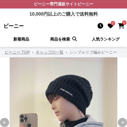
ビーニー
専門通販サイト
ビーニー
10,000
円以上のご購入で送料無料
0
0
ビーニー
新着商品
商品を検索
人気ランキング
ビーニー TOP
›
キャップの一覧
›
シンプルリブ編みビーニー
Previous slide
Ne