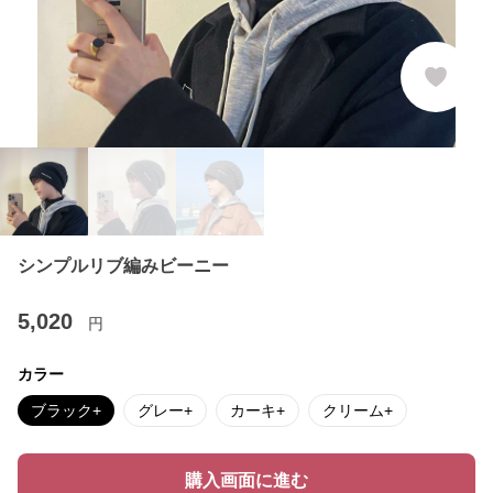
シンプルリブ編みビーニー
5,020
円
カラー
ブラック+
グレー+
カーキ+
クリーム+
購入画面に進む