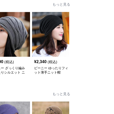
もっと見る
90
¥
2,340
¥
2,220
(税込)
(税込)
(税込)
ニー ざっくり編み
ビーニー ゆったりフィ
ビーニー 手書き風文字
たりシルエット ニ
ット薄手ニット帽
柄ゆったりフィット帽子
帽
もっと見る