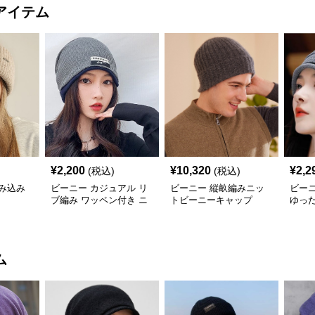
アイテム
¥
2,200
¥
10,320
¥
2,2
(税込)
(税込)
み込み
ビーニー カジュアル リ
ビーニー 縦畝編みニッ
ビー
ブ編み ワッペン付き ニ
トビーニーキャップ
ゆっ
ット帽
ット
ム