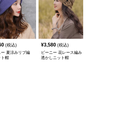
60
¥
3,580
¥
3,580
(税込)
(税込)
(税込)
ニー 夏涼みリブ編
ビーニー 花レース編み
ビーニー かぎ針編み海
ット帽
透かしニット帽
辺の帽子