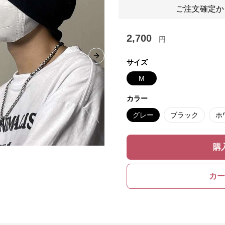
ご注文確定か
2,700
円
Next slide
サイズ
M
カラー
グレー
ブラック
ホ
購
カー