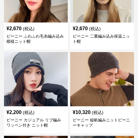
¥
2,670
¥
2,670
(税込)
(税込)
ビーニー ふわふわ毛糸編み込み
ビーニー 二重編み込み保温ニッ
模様ニット帽
ト帽
¥
2,200
¥
10,320
(税込)
(税込)
ビーニー カジュアル リブ編み
ビーニー 縦畝編みニットビーニ
ワッペン付き ニット帽
ーキャップ