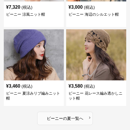
¥
7,320
¥
3,000
(税込)
(税込)
ビーニー 涼風ニット帽
ビーニー 海辺のシルエット帽
¥
3,460
¥
3,580
(税込)
(税込)
ビーニー 夏涼みリブ編みニット
ビーニー 花レース編み透かしニ
帽
ット帽
›
ビーニー
の
夏
一覧へ