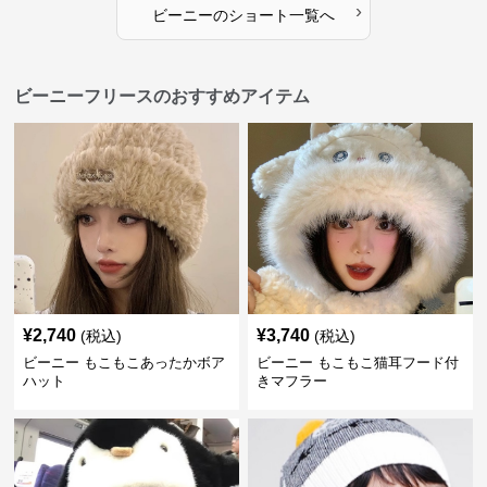
›
ビーニー
の
ショート
一覧へ
ビーニーフリースのおすすめアイテム
¥
2,740
¥
3,740
(税込)
(税込)
ビーニー もこもこあったかボア
ビーニー もこもこ猫耳フード付
ハット
きマフラー