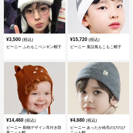
¥
3,500
¥
15,720
(税込)
(税込)
ビーニー ふわもこペンギン帽子
ビーニー 童話風もこもこ帽子
¥
14,460
¥
4,680
(税込)
(税込)
ビーニー 動物デザイン耳付き防
ビーニー あったか純毛のびのび
寒ニット帽
ニット帽