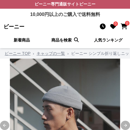
ビーニー
専門通販サイト
ビーニー
10,000
円以上のご購入で送料無料
0
0
ビーニー
新着商品
商品を検索
人気ランキング
ビーニー TOP
›
キャップの一覧
›
ビーニー シンプル折り返しニッ
Previous slide
Ne