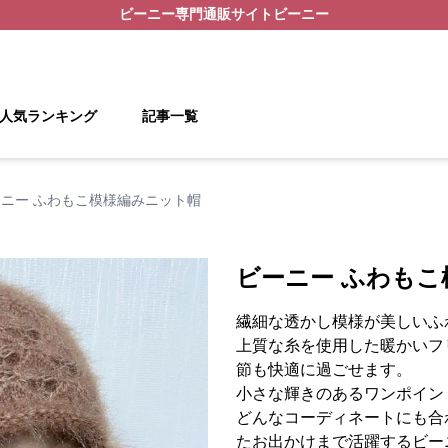
ビーニー
専門通販サイト
ビーニー
人気ランキング
記事一覧
ニー ふわもこ模様編みニット帽
ビーニー ふわも
繊細な透かし模様が美しいふ
上質な糸を使用した暖かいフ
節も快適に過ごせます。
小さな輝きのあるワンポイン
どんなコーディネートにも合
たお出かけまで活躍するビー