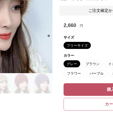
ご注文確定か
2,660
円
サイズ
Next slide
フリーサイズ
カラー
グレー
ブラウン
イ
フラワー
パープル
購
カー