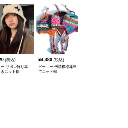
20
¥
4,380
¥
3,840
(税込)
(税込)
(税込)
ニー リボン飾り耳
ビーニー 伝統模様耳当
ビーニー フルーツ柄あ
付きニット帽
てニット帽
ったかニット帽