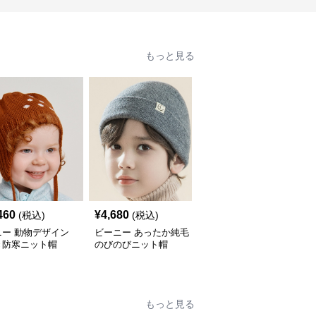
もっと見る
460
¥
4,680
¥
14,460
(税込)
(税込)
(税込)
ニー 動物デザイン
ビーニー あったか純毛
ビーニー 冬の温もり
き防寒ニット帽
のびのびニット帽
ケーブル編みポンポンビ
ーニー
もっと見る