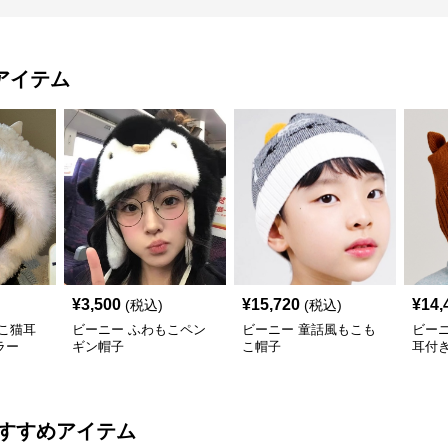
アイテム
¥
3,500
¥
15,720
¥
14,
(税込)
(税込)
こ猫耳
ビーニー ふわもこペン
ビーニー 童話風もこも
ビー
ラー
ギン帽子
こ帽子
耳付
すすめアイテム