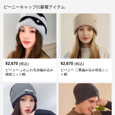
ビーニーキャップの新着アイテム
¥
2,670
¥
2,670
(税込)
(税込)
ビーニー ふわふわ毛糸編み込み
ビーニー 二重編み込み保温ニッ
模様ニット帽
ト帽