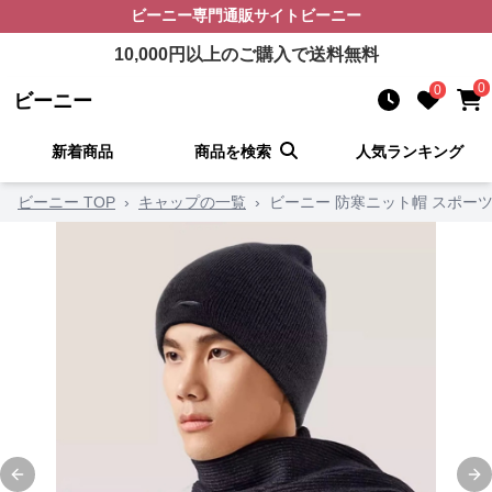
ビーニー
専門通販サイト
ビーニー
10,000
円以上のご購入で送料無料
0
0
ビーニー
新着商品
商品を検索
人気ランキング
ビーニー TOP
›
キャップの一覧
›
ビーニー 防寒ニット帽 スポー
Previous slide
Ne