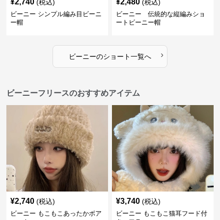
¥
2,740
¥
2,480
(税込)
(税込)
ビーニー シンプル編み目ビーニ
ビーニー 伝統的な縦編みショ
ー帽
ートビーニー帽
›
ビーニー
の
ショート
一覧へ
ビーニーフリースのおすすめアイテム
¥
2,740
¥
3,740
(税込)
(税込)
ビーニー もこもこあったかボア
ビーニー もこもこ猫耳フード付