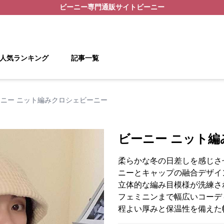
ビーニー
専門通販サイト
ビーニー
人気ランキング
記事一覧
ニー ニット編みクロシェビーニー
ビーニー ニット
柔らかな冬の日差しを感じさ
ニーとキャップの融合デザイ
立体的な編み目模様が洗練さ
フェミニンまで幅広いコーデ
程よい厚みと保温性を備えた