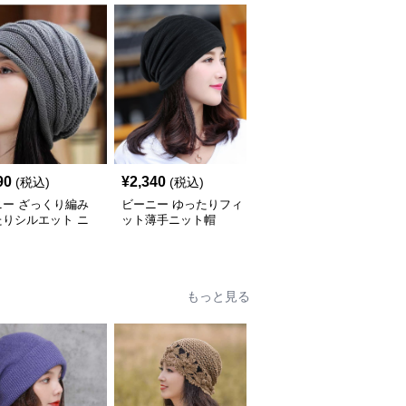
90
¥
2,340
¥
2,220
(税込)
(税込)
(税込)
ニー ざっくり編み
ビーニー ゆったりフィ
ビーニー 手書き風文字
たりシルエット ニ
ット薄手ニット帽
柄ゆったりフィット帽子
帽
もっと見る