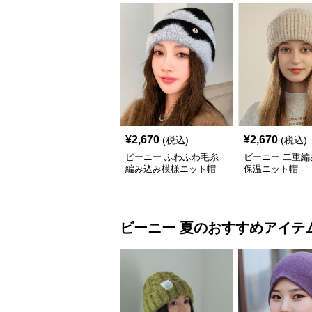
¥
2,670
¥
2,670
(税込)
(税込)
ビーニー ふわふわ毛糸
ビーニー 二重編
編み込み模様ニット帽
保温ニット帽
ビーニー
夏
のおすすめアイテ