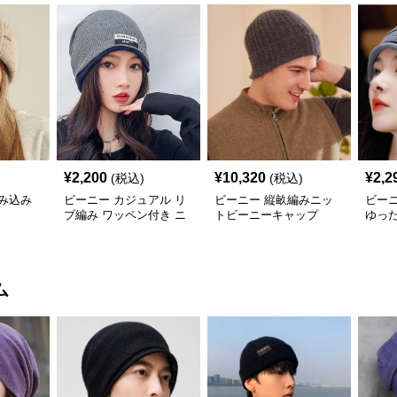
¥
2,200
¥
10,320
¥
2,2
(税込)
(税込)
み込み
ビーニー カジュアル リ
ビーニー 縦畝編みニッ
ビー
ブ編み ワッペン付き ニ
トビーニーキャップ
ゆっ
ット帽
ット
ム