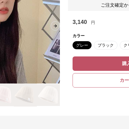
ご注文確定か
3,140
円
Next slide
カラー
グレー
ブラック
ク
購
カー