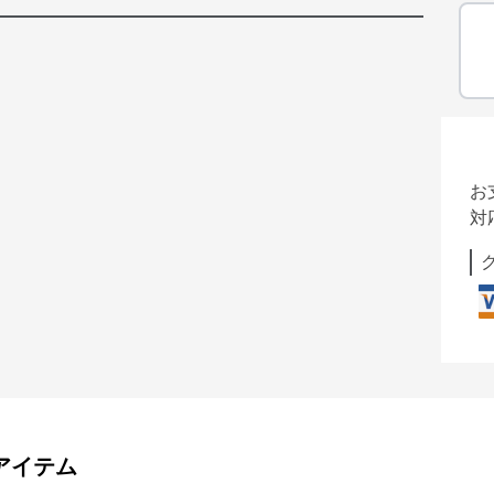
お
対
アイテム