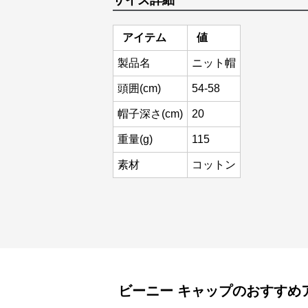
サイズ詳細
アイテム
値
製品名
ニット帽
頭囲(cm)
54-58
帽子深さ(cm)
20
重量(g)
115
素材
コットン
ビーニー
キャップ
のおすすめ