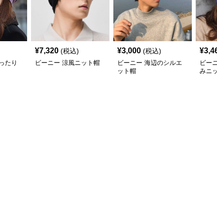
¥
7,320
¥
3,000
¥
3,4
(税込)
(税込)
ったり
ビーニー 涼風ニット帽
ビーニー 海辺のシルエ
ビー
ット帽
みニ