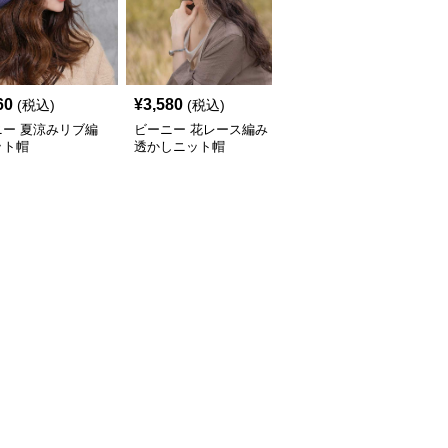
60
¥
3,580
¥
3,580
(税込)
(税込)
(税込)
ニー 夏涼みリブ編
ビーニー 花レース編み
ビーニー かぎ針編み海
ット帽
透かしニット帽
辺の帽子