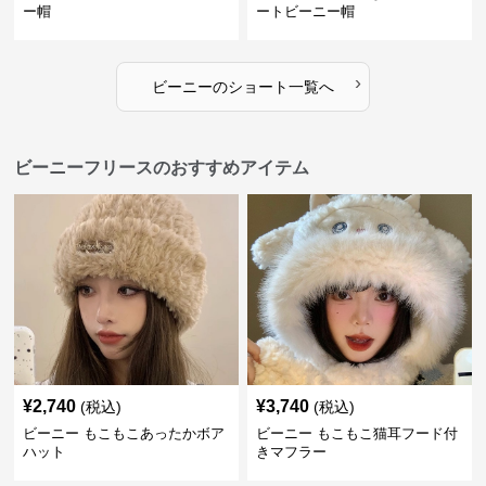
ー帽
ートビーニー帽
›
ビーニー
の
ショート
一覧へ
ビーニーフリースのおすすめアイテム
¥
2,740
¥
3,740
(税込)
(税込)
ビーニー もこもこあったかボア
ビーニー もこもこ猫耳フード付
ハット
きマフラー