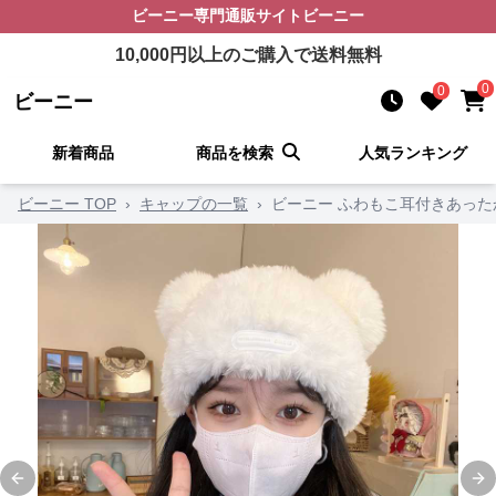
ビーニー
専門通販サイト
ビーニー
10,000
円以上のご購入で送料無料
0
0
ビーニー
新着商品
商品を検索
人気ランキング
ビーニー TOP
›
キャップの一覧
›
ビーニー ふわもこ耳付きあった
Previous slide
Ne