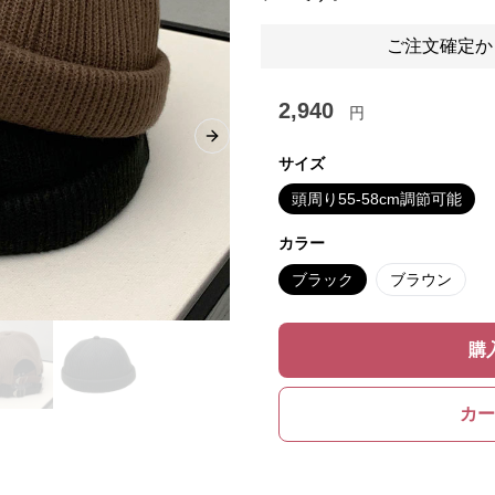
ご注文確定か
2,940
円
Next slide
サイズ
頭周り55-58cm調節可能
カラー
ブラック
ブラウン
購
カー