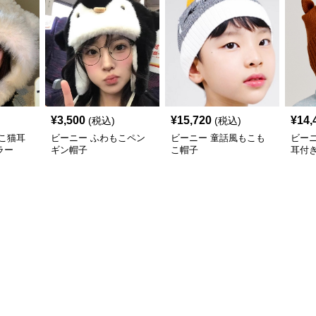
¥
3,500
¥
15,720
¥
14,
(税込)
(税込)
こ猫耳
ビーニー ふわもこペン
ビーニー 童話風もこも
ビー
ラー
ギン帽子
こ帽子
耳付