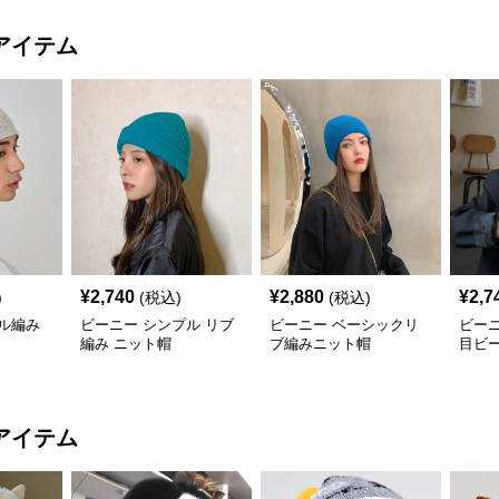
アイテム
¥
2,740
¥
2,880
¥
2,7
)
(税込)
(税込)
ル編み
ビーニー シンプル リブ
ビーニー ベーシックリ
ビー
編み ニット帽
ブ編みニット帽
目ビ
アイテム