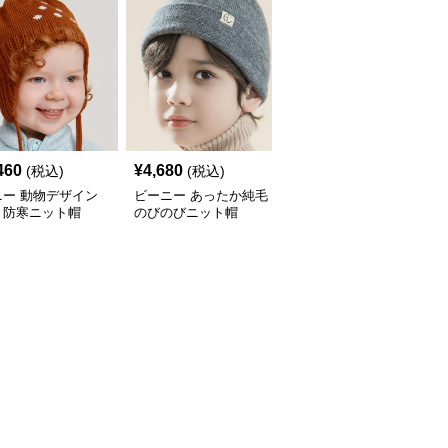
460
¥
4,680
¥
14,460
(税込)
(税込)
(税込)
ニー 動物デザイン
ビーニー あったか純毛
ビーニー 冬の温もり
き防寒ニット帽
のびのびニット帽
ケーブル編みポンポンビ
ーニー