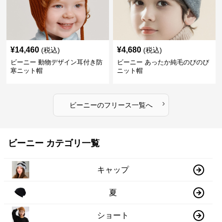
¥
14,460
¥
4,680
(税込)
(税込)
ビーニー 動物デザイン耳付き防
ビーニー あったか純毛のびのび
寒ニット帽
ニット帽
›
ビーニー
の
フリース
一覧へ
ビーニー カテゴリ一覧
キャップ
夏
ショート