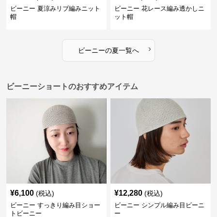
ビーニー 夏涼みリブ編みニット
ビーニー 花レース編み透かしニ
帽
ット帽
›
ビーニー
の
夏
一覧へ
ビーニーショートのおすすめアイテム
¥
6,100
¥
12,280
(税込)
(税込)
ビーニー すっきり編み目ショー
ビーニー シンプル編み目ビーニ
トビーニー
ー