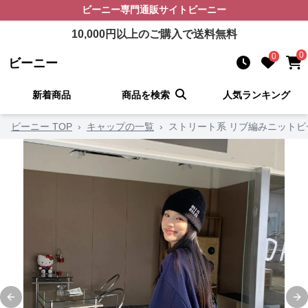
ビーニー
専門通販サイト
ビーニー
10,000
円以上のご購入で送料無料
0
0
ビーニー
新着商品
商品を検索
人気ランキング
ビーニー TOP
›
キャップの一覧
›
ストリート系 リブ編みニットビ
Previous slide
Ne