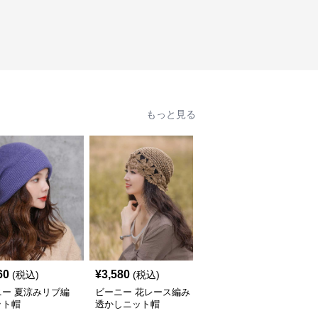
もっと見る
60
¥
3,580
¥
3,580
(税込)
(税込)
(税込)
ニー 夏涼みリブ編
ビーニー 花レース編み
ビーニー かぎ針編み海
ット帽
透かしニット帽
辺の帽子