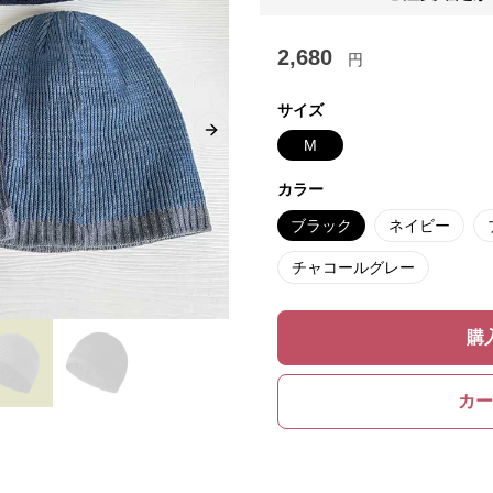
2,680
円
サイズ
Next slide
M
カラー
ブラック
ネイビー
チャコールグレー
購
カー