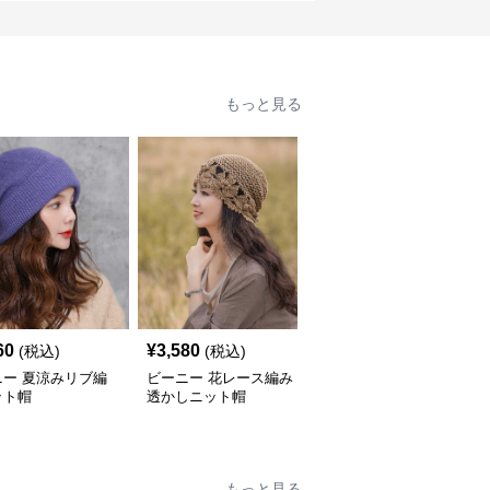
もっと見る
60
¥
3,580
¥
3,580
(税込)
(税込)
(税込)
ニー 夏涼みリブ編
ビーニー 花レース編み
ビーニー かぎ針編み海
ット帽
透かしニット帽
辺の帽子
もっと見る