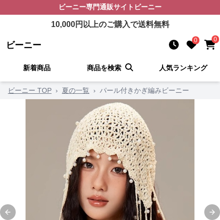
ビーニー
専門通販サイト
ビーニー
10,000
円以上のご購入で送料無料
0
0
ビーニー
新着商品
商品を検索
人気ランキング
ビーニー TOP
›
夏の一覧
›
パール付きかぎ編みビーニー
Previous slide
Ne