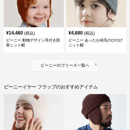
¥
14,460
¥
4,680
(税込)
(税込)
ビーニー 動物デザイン耳付き防
ビーニー あったか純毛のびのび
寒ニット帽
ニット帽
›
ビーニー
の
フリース
一覧へ
ビーニーイヤー フラップのおすすめアイテム