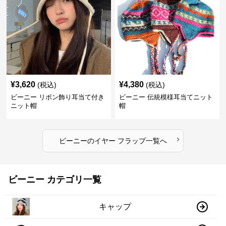
¥
3,620
¥
4,380
(税込)
(税込)
ビーニー リボン飾り耳当て付き
ビーニー 伝統模様耳当てニット
ニット帽
帽
›
ビーニー
の
イヤー フラップ
一覧へ
ビーニー カテゴリ一覧
キャップ