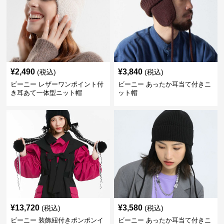
¥
2,490
¥
3,840
(税込)
(税込)
ビーニー レザーワンポイント付
ビーニー あったか耳当て付きニ
き耳あて一体型ニット帽
ット帽
¥
13,720
¥
3,580
(税込)
(税込)
ビーニー 装飾紐付きポンポンイ
ビーニー あったか耳当て付きニ