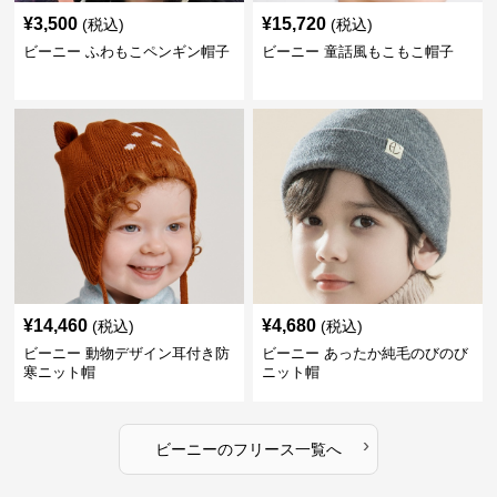
¥
3,500
¥
15,720
(税込)
(税込)
ビーニー ふわもこペンギン帽子
ビーニー 童話風もこもこ帽子
¥
14,460
¥
4,680
(税込)
(税込)
ビーニー 動物デザイン耳付き防
ビーニー あったか純毛のびのび
寒ニット帽
ニット帽
›
ビーニー
の
フリース
一覧へ