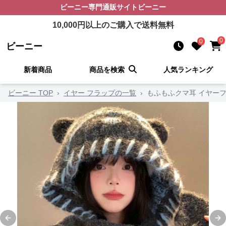
ビーニー
専門通販サイト
ビーニー
10,000
円以上のご購入で送料無料
0
0
ビーニー
新着商品
商品を検索
人気ランキング
ビーニー TOP
›
イヤー フラップの一覧
›
もふもふクマ耳 イヤーフ
Previous slide
Ne