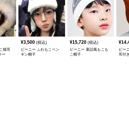
¥
3,500
¥
15,720
¥
14,
(税込)
(税込)
こ猫耳
ビーニー ふわもこペン
ビーニー 童話風もこも
ビー
ラー
ギン帽子
こ帽子
耳付