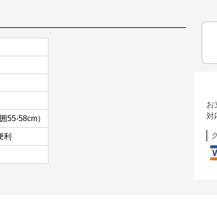
お
対
55-58cm）
便利