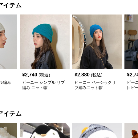
アイテム
¥
2,740
¥
2,880
¥
2,7
)
(税込)
(税込)
ル編み
ビーニー シンプル リブ
ビーニー ベーシックリ
ビー
編み ニット帽
ブ編みニット帽
目ビ
アイテム