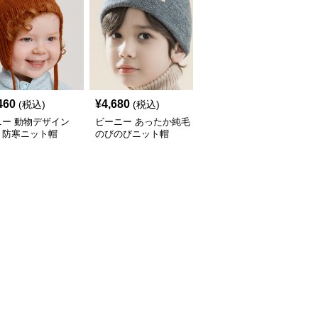
460
¥
4,680
¥
14,460
(税込)
(税込)
(税込)
ニー 動物デザイン
ビーニー あったか純毛
ビーニー 冬の温もり
き防寒ニット帽
のびのびニット帽
ケーブル編みポンポンビ
ーニー