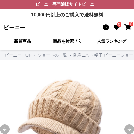
ビーニー
専門通販サイト
ビーニー
10,000
円以上のご購入で送料無料
0
0
ビーニー
新着商品
商品を検索
人気ランキング
ビーニー TOP
›
ショートの一覧
›
防寒ニット帽子 ビーニーショー
Previous slide
Ne