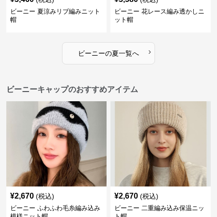
ビーニー 夏涼みリブ編みニット
ビーニー 花レース編み透かしニ
帽
ット帽
›
ビーニー
の
夏
一覧へ
ビーニーキャップのおすすめアイテム
¥
2,670
¥
2,670
(税込)
(税込)
ビーニー ふわふわ毛糸編み込み
ビーニー 二重編み込み保温ニッ
模様ニット帽
ト帽