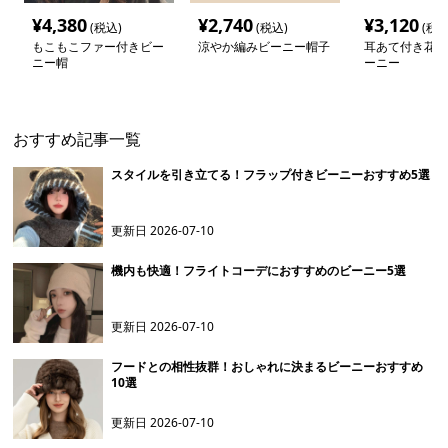
¥
4,380
¥
2,740
¥
3,120
(税込)
(税込)
(税込
もこもこファー付きビー
涼やか編みビーニー帽子
耳あて付き花柄
ニー帽
ーニー
おすすめ記事一覧
スタイルを引き立てる！フラップ付きビーニーおすすめ5選
更新日
2026-07-10
機内も快適！フライトコーデにおすすめのビーニー5選
更新日
2026-07-10
フードとの相性抜群！おしゃれに決まるビーニーおすすめ
10選
更新日
2026-07-10