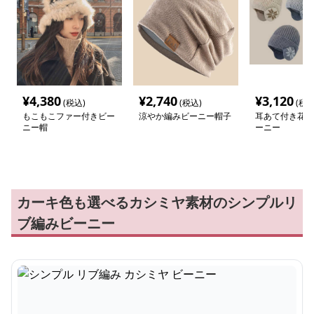
¥
4,380
¥
2,740
¥
3,120
(税込)
(税込)
(税込
もこもこファー付きビー
涼やか編みビーニー帽子
耳あて付き花柄
ニー帽
ーニー
カーキ色も選べるカシミヤ素材のシンプルリ
ブ編みビーニー