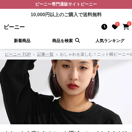
ビーニー
専門通販サイト
ビーニー
10,000
円以上のご購入で送料無料
0
0
ビーニー
新着商品
商品を検索
人気ランキング
ビーニー TOP
›
記事一覧
›
おしゃれを楽しむ！ニット帽ビーニーの