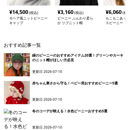
¥
14,500
¥
3,160
¥
6,060
(税込)
(税込)
(税込
モヘア風ニットビーニー
ビーニー ふんわり柔ら
もこもこあった
キャップ
か リブニット帽
スビーニー
おすすめ記事一覧
緑のビーニーのおすすめアイテム20選！グリーンやカーキ
のニット帽がほしい方必見
更新日
2026-07-10
赤ちゃん寒さから守る！ベビー用おすすめビーニー5選
更新日
2026-07-10
冬のコーデが映える！水色ビーニーおすすめ5選
更新日
2026-07-10