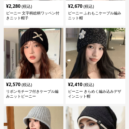
¥
2,280
¥
2,670
(税込)
(税込)
ビーニー 文字柄総柄ワッペン付
ビーニー ふわもこケーブル編み
きニット帽子
ニット帽
¥
2,570
¥
2,410
(税込)
(税込)
リボンモチーフ付きケーブル編
ビーニー きらめく編み込みデザ
みニットビーニー
インニット帽