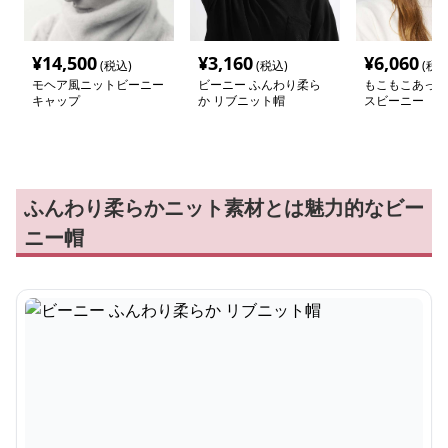
¥
14,500
¥
3,160
¥
6,060
(税込)
(税込)
(税込
モヘア風ニットビーニー
ビーニー ふんわり柔ら
もこもこあった
キャップ
か リブニット帽
スビーニー
ふんわり柔らかニット素材とは魅力的なビー
ニー帽