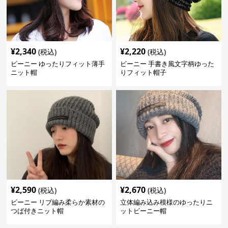
¥
2,340
¥
2,220
(税込)
(税込)
ビーニー ゆったりフィット薄手
ビーニー 手書き風文字柄ゆった
ニット帽
りフィット帽子
¥
2,590
¥
2,670
(税込)
(税込)
ビーニー リブ編み柔らか素材の
立体編み込み模様のゆったりニ
つば付きニット帽
ットビーニー帽