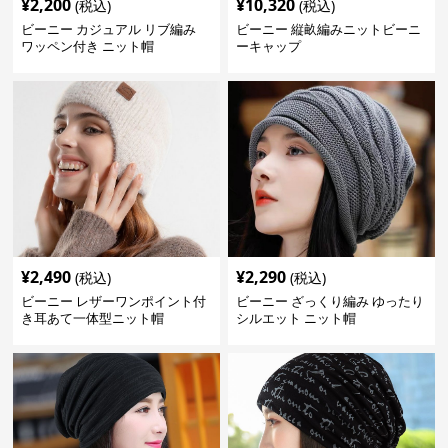
¥
2,200
¥
10,320
(税込)
(税込)
ビーニー カジュアル リブ編み
ビーニー 縦畝編みニットビーニ
ワッペン付き ニット帽
ーキャップ
¥
2,490
¥
2,290
(税込)
(税込)
ビーニー レザーワンポイント付
ビーニー ざっくり編み ゆったり
き耳あて一体型ニット帽
シルエット ニット帽