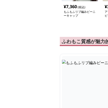
¥
7,360
¥
(税込)
もふもふリブ編みビーニ
ア
ーキャップ
ビ
ふわもこ質感が魅力