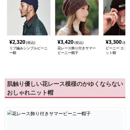
¥
2,320
¥
3,420
¥
3,300
(税込)
(税込)
(税込
リブ編みシンプルビーニ
花レース飾り付きサマー
ビーニー エッセ
ー帽
ビーニー帽子
ット帽
肌触り優しい花レース模様のかゆくならない
おしゃれニット帽