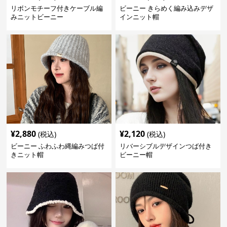
リボンモチーフ付きケーブル編
ビーニー きらめく編み込みデザ
みニットビーニー
インニット帽
¥
2,880
¥
2,120
(税込)
(税込)
ビーニー ふわふわ縄編みつば付
リバーシブルデザインつば付き
きニット帽
ビーニー帽