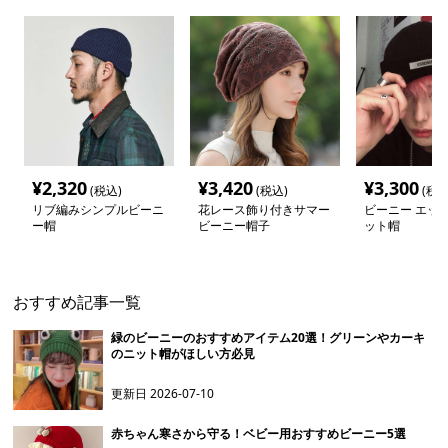
¥
2,320
¥
3,420
¥
3,300
(税込)
(税込)
(税込
リブ編みシンプルビーニ
花レース飾り付きサマー
ビーニー エッセ
ー帽
ビーニー帽子
ット帽
おすすめ記事一覧
緑のビーニーのおすすめアイテム20選！グリーンやカーキ
のニット帽がほしい方必見
更新日
2026-07-10
赤ちゃん寒さから守る！ベビー用おすすめビーニー5選