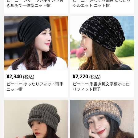
ビーニー レザーワンポイント付
ビーニー ざっくり編み ゆったり
き耳あて一体型ニット帽
シルエット ニット帽
¥
2,340
¥
2,220
(税込)
(税込)
ビーニー ゆったりフィット薄手
ビーニー 手書き風文字柄ゆった
ニット帽
りフィット帽子